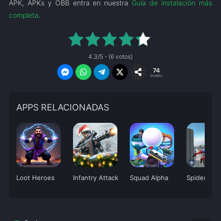
APK, APKs y OBB entra en nuestra
Guía de instalación más
completa
.
4.3/5 - (6 votos)
74
SHARES
APPS RELACIONADAS
Loot Heroes
Infantry Attack
Squad Alpha
Spider Figh