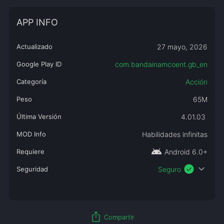
APP INFO
Actualizado
27 mayo, 2026
Google Play ID
com.bandainamcoent.gb_en
Categoría
Acción
Peso
65M
Última Versión
4.01.03
MOD Info
Habilidades infinitas
android
Requiere
Android 6.0+
check_circle
expand_more
Seguridad
Seguro
ios_share
Compartir